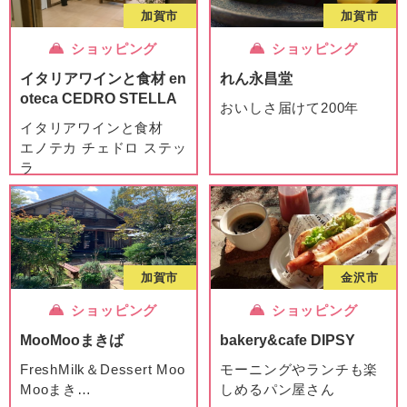
加賀市
加賀市
ショッピング
ショッピング
イタリアワインと食材 en
れん永昌堂
oteca CEDRO STELLA
おいしさ届けて200年
イタリアワインと食材
エノテカ チェドロ ステッ
ラ
加賀市
金沢市
ショッピング
ショッピング
MooMooまきば
bakery&cafe DIPSY
FreshMilk＆Dessert Moo
モーニングやランチも楽
Mooまき
…
しめるパン屋さん