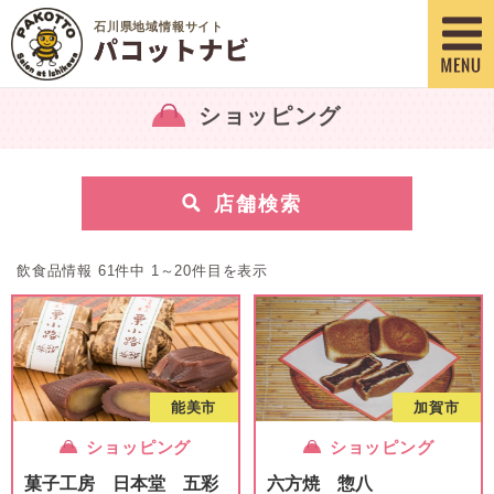
石川県地域情報サイト
ショッピング
[
店舗検索
飲食品情報 61件中 1～20件目を表示
能美市
加賀市
ショッピング
ショッピング
菓子工房 日本堂 五彩
六方焼 惣八