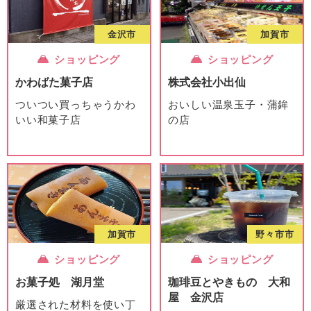
金沢市
加賀市
ショッピング
ショッピング
かわばた菓子店
株式会社小出仙
ついつい買っちゃうかわ
おいしい温泉玉子・蒲鉾
いい和菓子店
の店
加賀市
野々市市
ショッピング
ショッピング
お菓子処 湖月堂
珈琲豆とやきもの 大和
屋 金沢店
厳選された材料を使い丁