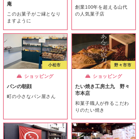
庵
創業100年を超える山代
このお菓子がご縁となり
の人気菓子店
ますように
小松市
野々市市
ショッピング
ショッピング
パンの朝顔
たい焼き工房土九 野々
市本店
町の小さなパン屋さん
和菓子職人が作るこだわ
りのたい焼き