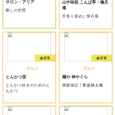
サロン・アリア
山中味処 こんぱ亭・橋爪
庵
癒しの空間
手造り釜めし懐石風
金沢市
金沢市
グルメ
グルメ
とんかつ堂
麺や 神やぐら
とんかつ好きのためのと
満腹保証！重盛極太麺
んかつ