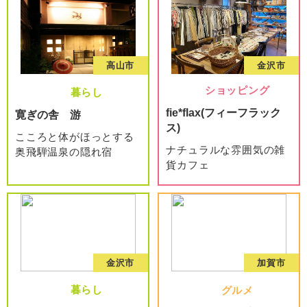
高山市
金沢市
ショッピング
暮らし
fie*flax(フィーフラック
寛ぎの舎 游
ス)
こころと体がほっとする
ナチュラルな雰囲気の雑
奥飛騨温泉の隠れ宿
貨カフェ
金沢市
加賀市
暮らし
グルメ