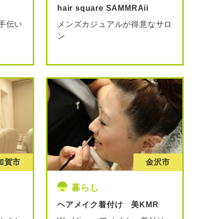
hair square SAMMRAii
手伝い
メンズカジュアルが得意なサロ
ン
加賀市
金沢市
暮らし
ヘアメイク着付け 美KMR