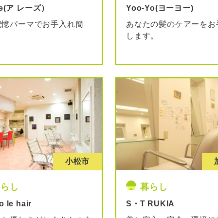
ise(ア レーズ）
Yoo-Yo(ヨーヨー)
記憶パーマでお手入れ簡
あなたの髪のケアーをお
します。
小松市
暮らし
暮らし
o le hair
S・T RUKIA