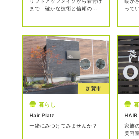
リフトアップメイクから着付け
暖か
まで 確かな技術と信頼の
…
って
加賀市
暮らし
Hair Platz
HAIR
一緒にみつけてみませんか？
家族
美容