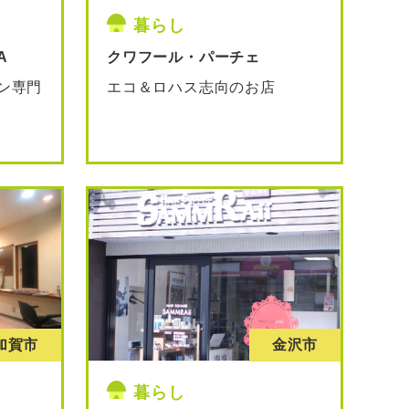
暮らし
A
クワフール・パーチェ
ン専門
エコ＆ロハス志向のお店
加賀市
金沢市
暮らし