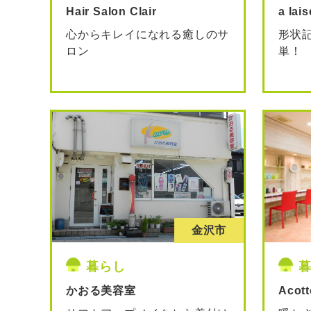
Hair Salon Clair
a la
心からキレイになれる癒しのサ
形状
ロン
単！
金沢市
暮らし
かおる美容室
Acott