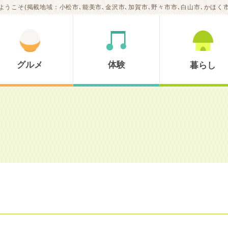
ようこそ(掲載地域：小松市､能美市､金沢市､加賀市､野々市市､白山市､かほく市
グルメ
体験
暮らし