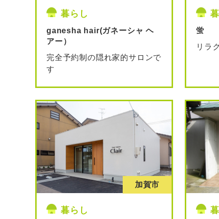
暮らし
ganesha hair(ガネーシャ ヘ
蛍
アー）
リラ
完全予約制の隠れ家的サロンで
す
加賀市
暮らし