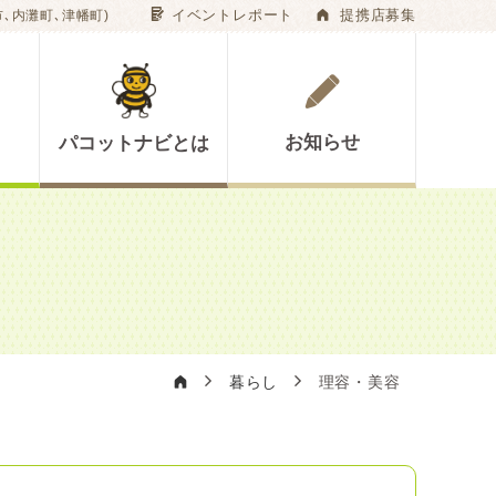
G
A
イベントレポート
提携店募集
､内灘町､津幡町)
お知らせ
パコットナビとは
A
暮らし
理容・美容