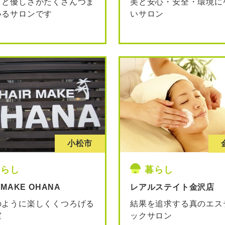
さと優しさがたくさんつま
美と安心・安全・環境に
いるサロンです
いサロン
小松市
暮らし
暮らし
 MAKE OHANA
レアルステイト金沢店
のように楽しくくつろげる
結果を追求する真のエス
室
ックサロン