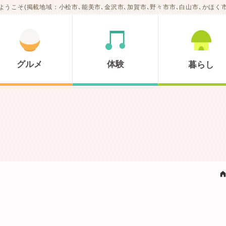
ようこそ(掲載地域：小松市､能美市､金沢市､加賀市､野々市市､白山市､かほく市
グルメ
体験
暮らし