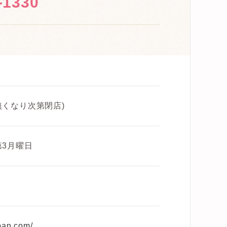
-1330
0(無くなり次第閉店)
第3月曜日
pan.com/