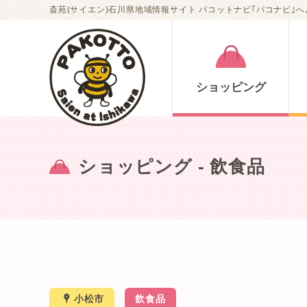
斎苑(サイエン)石川県地域情報サイト パコットナビ｢パコナビ｣へ
ショッピング
ショッピング
- 飲食品
x
小松市
飲食品