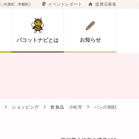
G
A
イベントレポート
提携店募集
､内灘町､津幡町)
お知らせ
パコットナビとは
A
ショッピング
飲食品
小松市
パンの朝顔