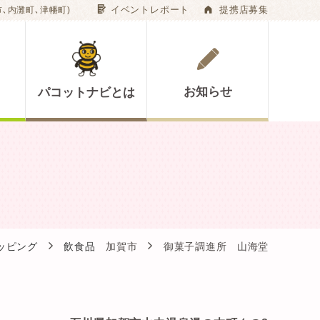
G
A
イベントレポート
提携店募集
､内灘町､津幡町)
お知らせ
パコットナビとは
ッピング
飲食品
加賀市
御菓子調進所 山海堂