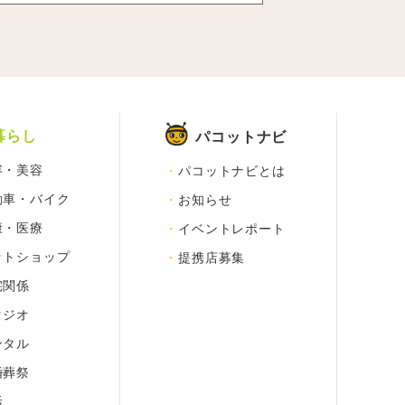
暮らし
パコットナビ
容・美容
パコットナビとは
動車・バイク
お知らせ
康・医療
イベントレポート
ットショップ
提携店募集
宅関係
タジオ
ンタル
婚葬祭
活