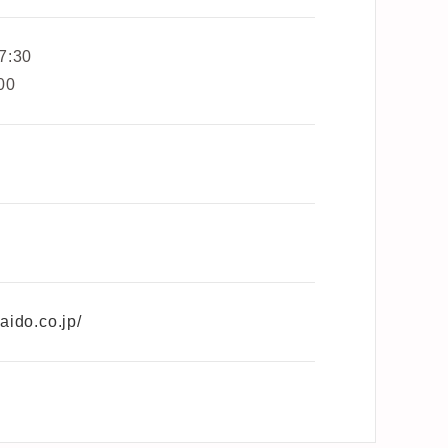
:30
00
aido.co.jp/