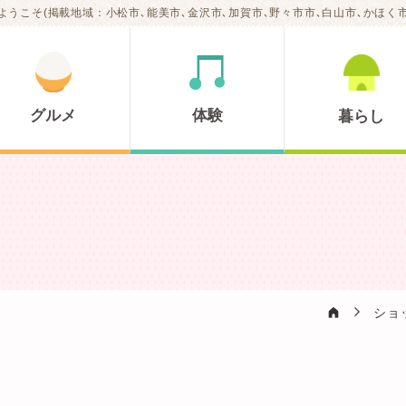
ようこそ(掲載地域：小松市､能美市､金沢市､加賀市､野々市市､白山市､かほく市
グルメ
体験
暮らし
A
ショ