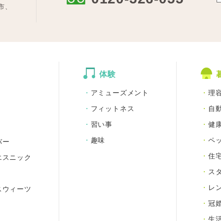
市、
体験
アミューズメント
理
フィットネス
自
習い事
健
趣味
ペ
バー
住
エスニック
ス
レ
スウィーツ
冠
生