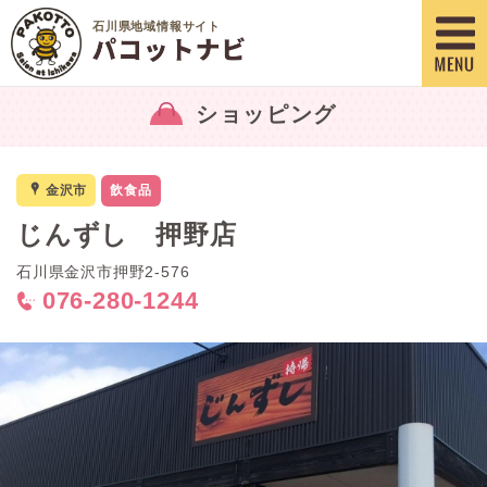
石川県地域情報サイト
ショッピング
x
金沢市
飲食品
じんずし 押野店
石川県金沢市押野2-576
076-280-1244
<