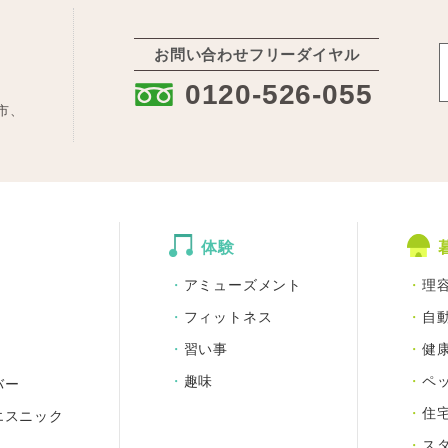
お問い合わせフリーダイヤル
:
0120-526-055
市、
体験
アミューズメント
理
フィットネス
自
習い事
健
趣味
ペ
バー
住
エスニック
ス