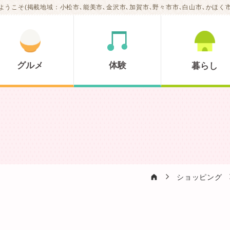
ようこそ(掲載地域：小松市､能美市､金沢市､加賀市､野々市市､白山市､かほく市
グルメ
体験
暮らし
A
ショッピング