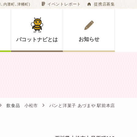
G
A
イベントレポート
提携店募集
､内灘町､津幡町)
お知らせ
パコットナビとは
飲食品
小松市
パンと洋菓子 あづまや 駅前本店