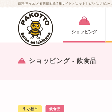
斎苑(サイエン)石川県地域情報サイト パコットナビ｢パコナビ｣へ
ショッピング
ショッピング
- 飲食品
x
小松市
飲食品