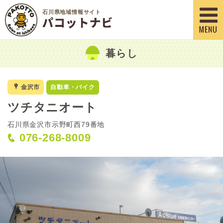
石川県地域情報サイト
暮らし
x
金沢市
自動車・バイク
ツチタニオート
石川県金沢市示野町西79番地
076-268-8009
<