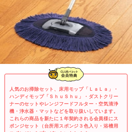
人気のお掃除セット、床用モップ「ＬａＬａ」・
ハンディモップ「ＳｈｕＳｈｕ」・ダストクリー
ナーのセットやレンジフードフルター・空気清浄
機・浄水器・マットなどを取り扱いしています。
これらの商品を新たに１年契約される会員様にス
ポンジセット（台所用スポンジ３色入り・浴槽用