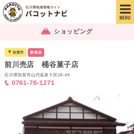
石川県地域情報サイト
ショッピング
x
加賀市
飲食品
前川売店 桶谷菓子店
石川県加賀市山代温泉５区18-49
0761-76-1271
<